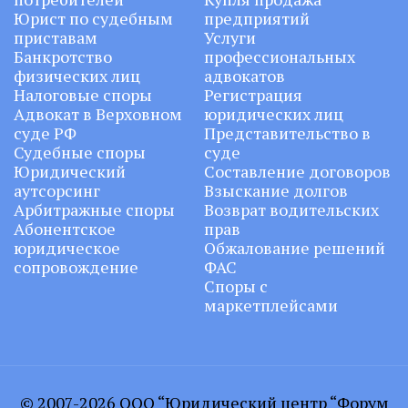
Юрист по судебным
предприятий
приставам
Услуги
Банкротство
профессиональных
физических лиц
адвокатов
Налоговые споры
Регистрация
Адвокат в Верховном
юридических лиц
суде РФ
Представительство в
Судебные споры
суде
Юридический
Составление договоров
аутсорсинг
Взыскание долгов
Арбитражные споры
Возврат водительских
Абонентское
прав
юридическое
Обжалование решений
сопровождение
ФАС
Споры с
маркетплейсами
© 2007-2026 ООО “Юридический центр “Форум