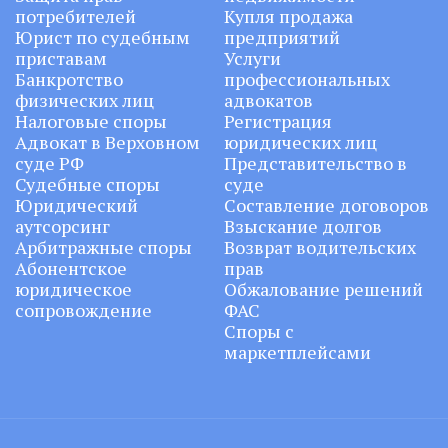
потребителей
Купля продажа
Юрист по судебным
предприятий
приставам
Услуги
Банкротство
профессиональных
физических лиц
адвокатов
Налоговые споры
Регистрация
Адвокат в Верховном
юридических лиц
суде РФ
Представительство в
Судебные споры
суде
Юридический
Составление договоров
аутсорсинг
Взыскание долгов
Арбитражные споры
Возврат водительских
Абонентское
прав
юридическое
Обжалование решений
сопровождение
ФАС
Споры с
маркетплейсами