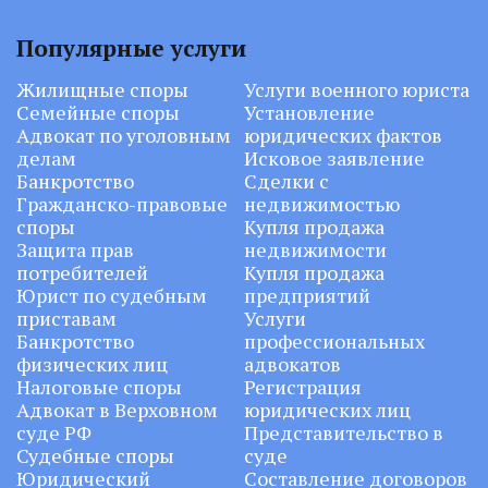
Популярные услуги
Жилищные споры
Услуги военного юриста
Семейные споры
Установление
Адвокат по уголовным
юридических фактов
делам
Исковое заявление
Банкротство
Сделки с
Гражданско-правовые
недвижимостью
споры
Купля продажа
Защита прав
недвижимости
потребителей
Купля продажа
Юрист по судебным
предприятий
приставам
Услуги
Банкротство
профессиональных
физических лиц
адвокатов
Налоговые споры
Регистрация
Адвокат в Верховном
юридических лиц
суде РФ
Представительство в
Судебные споры
суде
Юридический
Составление договоров