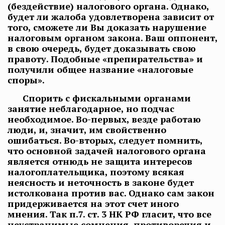
(бездействие) налогового органа. Однако,
будет ли жалоба удовлетворена зависит от
того, сможете ли Вы доказать нарушение
налоговым органом закона. Ваш оппонент,
в свою очередь, будет доказывать свою
правоту. Подобные «препирательства» и
получили общее название «налоговые
споры».
Спорить с фискальными органами
занятие неблагодарное, но подчас
необходимое. Во-первых, везде работаю
люди, и, значит, им свойственно
ошибаться. Во-вторых, следует помнить,
что основной задачей налогового органа
является отнюдь не защита интересов
налогоплательщика, поэтому всякая
неясность и неточность в законе будет
истолкована против вас. Однако сам закон
придерживается на этот счет иного
мнения. Так п.7. ст. 3 НК РФ гласит, что все
неустранимые сомнения, противоречия и