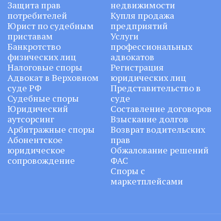
Защита прав
недвижимости
потребителей
Купля продажа
Юрист по судебным
предприятий
приставам
Услуги
Банкротство
профессиональных
физических лиц
адвокатов
Налоговые споры
Регистрация
Адвокат в Верховном
юридических лиц
суде РФ
Представительство в
Судебные споры
суде
Юридический
Составление договоров
аутсорсинг
Взыскание долгов
Арбитражные споры
Возврат водительских
Абонентское
прав
юридическое
Обжалование решений
сопровождение
ФАС
Споры с
маркетплейсами