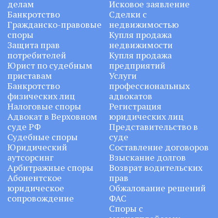
делам
Исковое заявление
Банкротство
Сделки с
Гражданско-правовые
недвижимостью
споры
Купля продажа
Защита прав
недвижимости
потребителей
Купля продажа
Юрист по судебным
предприятий
приставам
Услуги
Банкротство
профессиональных
физических лиц
адвокатов
Налоговые споры
Регистрация
Адвокат в Верховном
юридических лиц
суде РФ
Представительство в
Судебные споры
суде
Юридический
Составление договоров
аутсорсинг
Взыскание долгов
Арбитражные споры
Возврат водительских
Абонентское
прав
юридическое
Обжалование решений
сопровождение
ФАС
Споры с