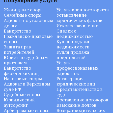
Жилищные споры
Услуги военного юриста
Семейные споры
Установление
Адвокат по уголовным
юридических фактов
делам
Исковое заявление
Банкротство
Сделки с
Гражданско-правовые
недвижимостью
споры
Купля продажа
Защита прав
недвижимости
потребителей
Купля продажа
Юрист по судебным
предприятий
приставам
Услуги
Банкротство
профессиональных
физических лиц
адвокатов
Налоговые споры
Регистрация
Адвокат в Верховном
юридических лиц
суде РФ
Представительство в
Судебные споры
суде
Юридический
Составление договоров
аутсорсинг
Взыскание долгов
Арбитражные споры
Возврат водительских